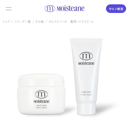
サロン検索
トップ
シリーズ一覧
その他
モイスティーヌ 薬用ハンドクリーム
私たちについて
商品のご紹介
体験・購入の流れ
Moisteane series
コラム／素肌づくりの時間
モイスティーヌ
Moisteane
よくあるご質問
自宅で、エステ並みの本格スキンケア
サロンを探す
エス・エス
S.S
優しさを求めるデリケートな肌に