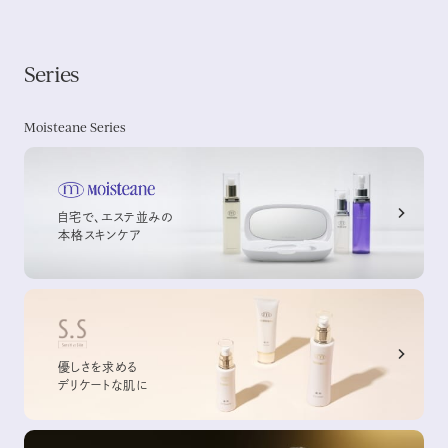
［＊印は、有効成分、無印はその他の成分］
科専門医等にご相談されることをおすすめします。
使用中、赤味、はれ、かゆみ、刺激等の異常が現れた場合
使用した肌に、直射日光があたって上記のような異常が現れた場
シリーズ一覧を見る
Series
合
傷やはれもの、しっしん等、異常のある部位にはお使いにならないでく
ださい。
Moisteane Series
目に入ったときは、すぐに水で洗い流してください。
乳幼児の手の届かない所に保管してください。
極端な高温または低温、多湿、直射日光はお避けください。
デリケートな天然成分配合のため、色や香りが変化することがあります
自宅で、エステ並みの
が、ご使用については、なんら問題はありません。成分の特性上、ご購
本格スキンケア
入後6ヶ月以内にお使いいただくことをおすすめします。
優しさを求める
デリケートな肌に