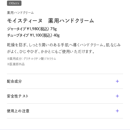
Others
薬用ハンドクリーム
コントラージュ
OFFICIAL SNS
FOR BUSINESS
モイスティーヌ
薬用ハンドクリーム
Contrage
Instagram
取扱店募集
ジャータイプ ¥1,980〈税込〉 75g
究極のエイジレスを
アドバイザー専用ページ
チューブタイプ ¥1,100〈税込〉 40g
乾燥を防ぎ、しっとり潤いのある手肌へ導くハンドクリーム。肌なじみ
Lamino series
がよく、ひじやひざ、かかとにもご使用いただけます。
※薬用成分：グリチルリチン酸ジカリウム
※医薬部外品
ラミノ
Lamino
20代から始めるシンプルなスキンケア
配合成分
グリチルリチン酸ジカリウム＊、酢酸DL-α-トコフェロール、尿素、親油型モ
安全性テスト
ノステアリン酸グリセリル、ステアリン酸、N-ステアロイル-L-グルタミン酸
Others
ナトリウム、精製水、濃グリセリン、1,3-ブチレングリコール、ベヘニルアル
アレルギーテスト
コール、ベヘニン酸、ホホバ油、ポリオキシエチレンセチルエーテル、ミリス
使用上の注意
その他
パッチテスト
チン酸オクチルドデシル、メチルポリシロキサン、モノステアリン酸ソルビタ
Others
細胞毒性試験
ン、モノパルミチン酸ソルビタン、ラウリルリン酸ナトリウム（1）、流動パラフ
肌に合わないとき、即ち次のような場合には、使用を中止してください。
ィン、メチルパラベン、エチルパラベン、プロピルパラベン、ブチルパラベン
ボディ&ヘアケア、UVケアまで
そのまま使用を続けますと、症状を悪化させることがありますので、皮膚