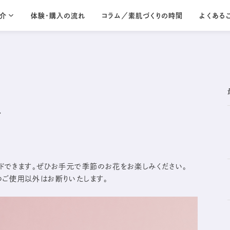
介
体験・購入の流れ
コラム／素肌づくりの時間
よくある
Lamino seri
コントラージュ
ラミノ
Contrage
Lamino
輝きを宿すような、
20代から始める
贅沢なうるおいを
シンプルなスキン
ド
シリーズ一覧を見る
ードできます。ぜひお手元で季節のお花をお楽しみください。
のご使用以外はお断りいたします。