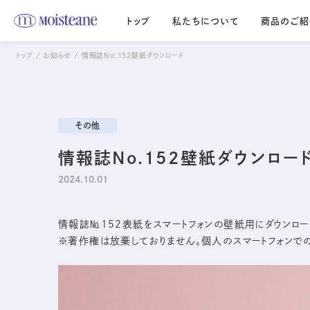
トップ
私たちについて
商品のご紹
トップ
お知らせ
情報誌No.152壁紙ダウンロード
Moisteane series
モイスティーヌ
エス・エス
Moisteane
S.S
自宅で、エステ並みの
優しさを求める
本格スキンケア
その他
デリケートな肌に
情報誌No.152壁紙ダウンロー
2024.10.01
情報誌№152表紙をスマートフォンの壁紙用にダウンロ
※著作権は放棄しておりません。個人のスマートフォンで