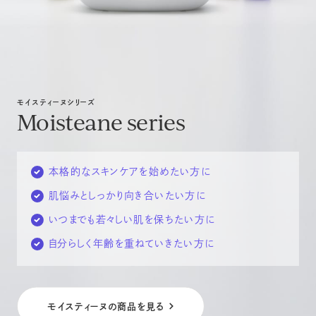
コントラージュ
OFFICIAL SNS
FOR BUSINESS
Contrage
Instagram
取扱店募集
究極のエイジレスを
アドバイザー専用ページ
モイスティーヌシリーズ
Moisteane series
Lamino series
ラミノ
Lamino
本格的なスキンケアを始めたい方に
20代から始めるシンプルなスキンケア
肌悩みとしっかり向き合いたい方に
いつまでも若々しい肌を保ちたい方に
Others
自分らしく年齢を重ねていきたい方に
その他
Others
モイスティーヌの商品を見る
ボディ&ヘアケア、UVケアまで