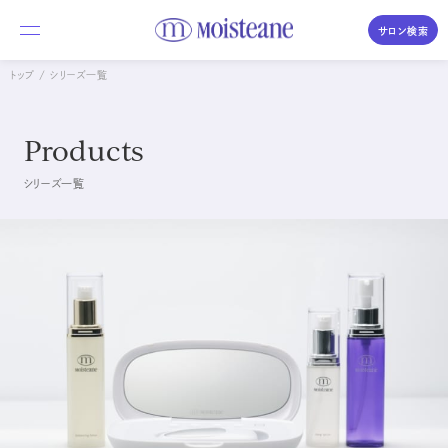
サロン検索
トップ
シリーズ一覧
私たちについて
Products
商品のご紹介
シリーズ一覧
体験・購入の流れ
Moisteane series
コラム／素肌づくりの時間
モイスティーヌ
Moisteane
よくあるご質問
自宅で、エステ並みの本格スキンケア
サロンを探す
エス・エス
S.S
優しさを求めるデリケートな肌に