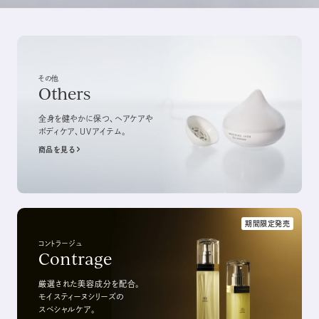
その他
Others
全身を健やかに保つ、
ヘアケアや
ボディケア、UVアイテム。
商品を見る
期間限定発売
コントラージュ
Contrage
厳選された美容成分を配合。
モイスティーヌシリーズの
スペシャルケア。