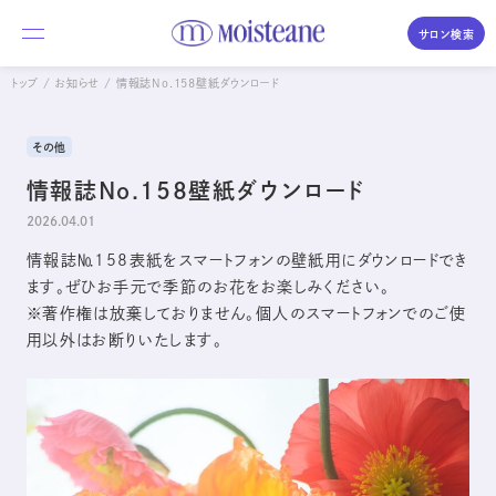
サロン検索
トップ
お知らせ
情報誌No.158壁紙ダウンロード
私たちについて
その他
商品のご紹介
情報誌No.158壁紙ダウンロード
2026.04.01
体験・購入の流れ
Moisteane series
情報誌№158表紙をスマートフォンの壁紙用にダウンロードでき
コラム／素肌づくりの時間
モイスティーヌ
ます。ぜひお手元で季節のお花をお楽しみください。
Moisteane
※著作権は放棄しておりません。個人のスマートフォンでのご使
よくあるご質問
自宅で、エステ並みの本格スキンケア
用以外はお断りいたします。
サロンを探す
エス・エス
S.S
優しさを求めるデリケートな肌に