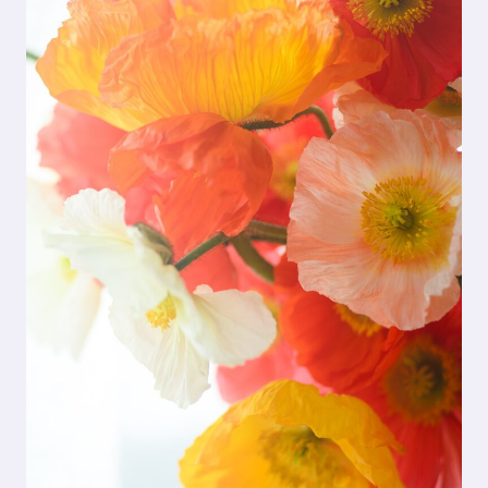
コントラージュ
OFFICIAL SNS
FOR BUSINESS
Contrage
Instagram
取扱店募集
究極のエイジレスを
アドバイザー専用ページ
Lamino series
ラミノ
Lamino
20代から始めるシンプルなスキンケア
Others
その他
Others
ボディ&ヘアケア、UVケアまで