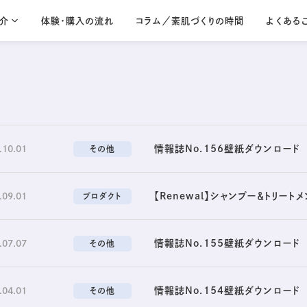
介
体験・購入の流れ
コラム／素肌づくりの時間
よくある
Lamino seri
コントラージュ
ラミノ
Contrage
Lamino
輝きを宿すような、
20代から始める
贅沢なうるおいを
シンプルなスキン
情報誌No.156壁紙ダウンロード
.10.01
その他
シリーズ一覧を見る
【Renewal】シャンプー＆トリート
.09.01
プロダクト
情報誌No.155壁紙ダウンロード
.07.07
その他
情報誌No.154壁紙ダウンロード
.04.01
その他