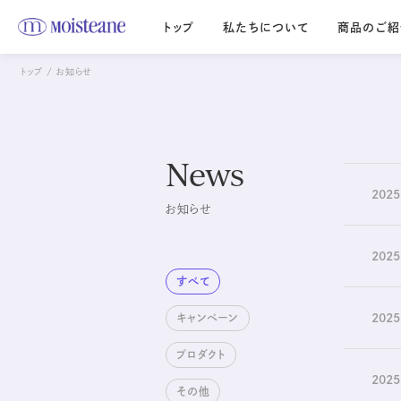
トップ
私たちについて
商品のご紹
トップ
お知らせ
Moisteane series
モイスティーヌ
エス・エス
Moisteane
S.S
自宅で、エステ並みの
優しさを求める
News
本格スキンケア
デリケートな肌に
2025
お知らせ
2025
すべて
2025
キャンペーン
プロダクト
2025
その他