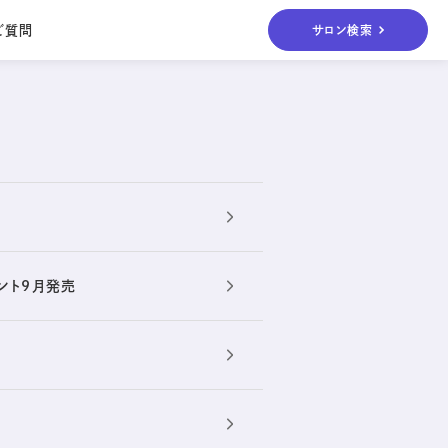
ご質問
サロン検索
es
Others
その他
Others
ボディ&ヘアケア、
ケア
UVケアまで
メント9月発売