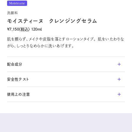
Moisteane
洗顔料
コントラージュ
OFFICIAL SNS
FOR BUSINESS
モイスティーヌ
クレンジングセラム
Contrage
Instagram
取扱店募集
¥7,150〈税込〉 120ml
究極のエイジレスを
アドバイザー専用ページ
肌を擦らず、メイクや皮脂を落とすローションタイプ。 肌をいたわりな
がら、しっとりなめらかに洗いあげます。
Lamino series
配合成分
ラミノ
Lamino
水、ヤシ油脂肪酸ＰＥＧ－７グリセリル、ＤＰＧ、ココイルグルタミン酸ＴＥＡ、Ｐ
安全性テスト
ＥＧ－３０水添ヒマシ油、メチルグルセス－２０、コカミドＤＥＡ、アラントイン、
20代から始めるシンプルなスキンケア
酢酸トコフェロール、ココイル加水分解コラーゲンＫ、オクチルドデカノー
アレルギーテスト
ル、メチルパラベン
使用上の注意
パッチテスト
Others
細胞毒性試験
肌に異常が生じていないかよく注意して使用してください。
肌に合わないとき、即ち次のような場合には、使用を中止してください。
その他
そのまま使用を続けますと、症状を悪化させることがありますので、皮膚
Others
科専門医等にご相談されることをおすすめします。
ボディ&ヘアケア、UVケアまで
使用中、赤味、はれ、かゆみ、刺激、色抜け(白斑等)や黒ずみ等の