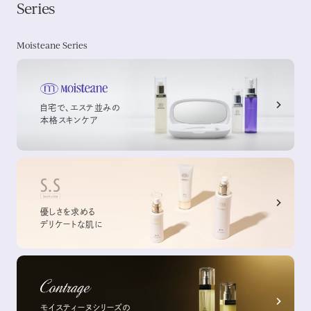
Series
異常が現れた場合
使用した肌に、直射日光があたって上記のような異常が現れた場
シリーズ一覧を見る
合
Moisteane Series
傷やはれもの、しっしん等、異常のある部位にはお使いにならないでく
ださい。
目に入ったときは、すぐに水で洗い流してください。目に異物感が残る場
合は、眼科医にご相談ください。
自宅で、エステ並みの
乳幼児の手の届かない所に保管してください。
本格スキンケア
極端な高温または低温、多湿、直射日光はお避けください。
使用後は必ずしっかりフタをしめてください。
デリケートな天然成分配合のため、色や香りが変化することがあります
が、ご使用については、なんら問題はありません。成分の特性上、ご購
入後6ヶ月以内にお使いいただくことをおすすめします。
優しさを求める
デリケートな肌に
モイスティーヌシリーズの