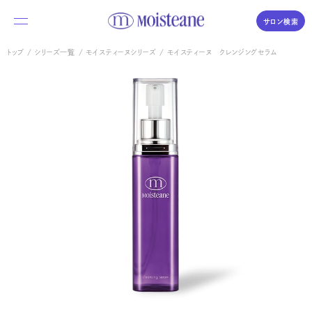
サロン検索
トップ
シリーズ一覧
モイスティーヌシリーズ
モイスティーヌ クレンジングセラム
私たちについて
商品のご紹介
体験・購入の流れ
Moisteane series
コラム／素肌づくりの時間
モイスティーヌ
Moisteane
よくあるご質問
自宅で、エステ並みの本格スキンケア
サロンを探す
エス・エス
S.S
優しさを求めるデリケートな肌に