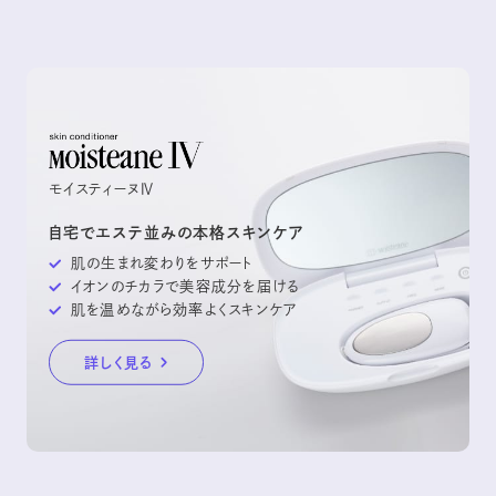
ホバ種子油、トリ（カプリル酸／カプリン酸）グリセリル、パーム脂肪酸グル
使用中、赤味、はれ、かゆみ、刺激、色抜け(白斑等)や黒ずみ等の
タミン酸Ｎａ、クエン酸、クエン酸Ｎａ、ＤＰＧ、ジグリセリン、ポリクオタニウム－
異常が現れた場合
５１、フェノキシエタノール
シリーズ一覧を見る
使用した肌に、直射日光があたって上記のような異常が現れた場
合
傷やはれもの、しっしん等、異常のある部位にはお使いにならないでく
ださい。
目に入ったときは、すぐに水で洗い流してください。
モイスティーヌⅣ
乳幼児の手の届かない所に保管してください。
極端な高温または低温、多湿、直射日光はお避けください。
自宅でエステ並みの本格スキンケア
使用後は必ずしっかりフタをしめてください。
肌の生まれ変わりをサポート
デリケートな天然成分配合のため、色や香りが変化することがあります
イオンのチカラで美容成分を届ける
が、ご使用については、なんら問題はありません。成分の特性上、ご購
肌を温めながら効率よくスキンケア
入後6ヶ月以内にお使いいただくことをおすすめします。
詳しく見る