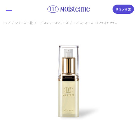
サロン検索
トップ
シリーズ一覧
モイスティーヌシリーズ
モイスティーヌ リファインセラム
私たちについて
商品のご紹介
体験・購入の流れ
Moisteane series
コラム／素肌づくりの時間
モイスティーヌ
Moisteane
よくあるご質問
自宅で、エステ並みの本格スキンケア
サロンを探す
エス・エス
S.S
優しさを求めるデリケートな肌に