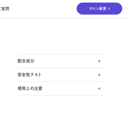
ご質問
サロン検索
es
Others
その他
Others
ボディ&ヘアケア、
ケア
UVケアまで
配合成分
グリチルリチン酸ジカリウム＊、酢酸DL-α-トコフェロ
安全性テスト
ール、尿素、親油型モノステアリン酸グリセリル、ステ
アリン酸、N-ステアロイル-L-グルタミン酸ナトリウ
アレルギーテスト
使用上の注意
ム、精製水、濃グリセリン、1,3-ブチレングリコール、
パッチテスト
ベヘニルアルコール、ベヘニン酸、ホホバ油、ポリオキ
細胞毒性試験
肌に合わないとき、即ち次のような場合には、使用
シエチレンセチルエーテル、ミリスチン酸オクチルドデ
を中止してください。そのまま使用を続けますと、症
シル、メチルポリシロキサン、モノステアリン酸ソルビ
状を悪化させることがありますので、皮膚科専門
タン、モノパルミチン酸ソルビタン、ラウリルリン酸ナト
医等にご相談されることをおすすめします。
リウム（1）、流動パラフィン、メチルパラベン、エチルパ
使用中、赤味、はれ、かゆみ、刺激等の異常
ラベン、プロピルパラベン、ブチルパラベン［＊印は、有
が現れた場合