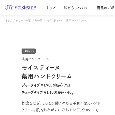
トップ
私たちについて
商品のご紹
トップ
シリーズ一覧
その他
モイスティーヌ 薬用ハンドクリーム
Moisteane series
モイスティーヌ
エス・エス
Moisteane
S.S
自宅で、エステ並みの
優しさを求める
本格スキンケア
デリケートな肌に
Others
薬用ハンドクリーム
モイスティーヌ
薬用ハンドクリーム
ジャータイプ ¥1,980〈税込〉 75g
チューブタイプ ¥1,100〈税込〉 40g
乾燥を防ぎ、しっとり潤いのある手肌へ導くハンド
クリーム。肌なじみがよく、ひじやひざ、かかとにも