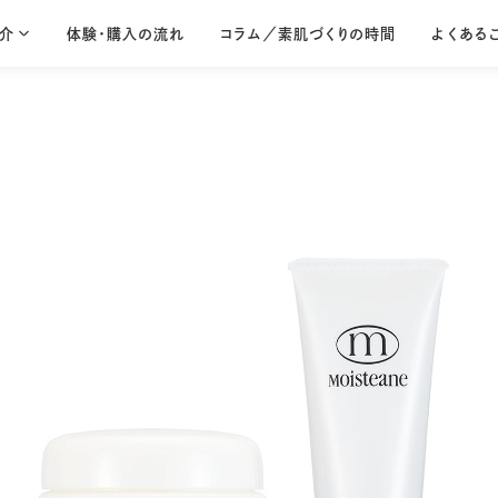
介
体験・購入の流れ
コラム／素肌づくりの時間
よくある
Lamino seri
コントラージュ
ラミノ
Contrage
Lamino
輝きを宿すような、
20代から始める
贅沢なうるおいを
シンプルなスキン
シリーズ一覧を見る