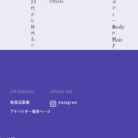
Others
20
ボ
代
デ
か
ィ
ら
ー
Body
始
&
/
め
ヘ
Hair
る、
ア
/
シ
ケ
UV
ン
ア、
プ
UV
Care
ル
ケ
な
ア
ス
ま
キ
で。
ン
FOR BUSINESS
OFFICIAL SNS
ケ
ア
取扱店募集
Instagram
アドバイザー専用ページ
れ