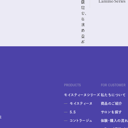
Lamino Series
自
優
モ
宅
し
イ
で、
さ
ス
エ
を
テ
ス
求
ィ
テ
め
ー
並
る
ヌ
み
デ
シ
の
リ
リ
本
ケ
ー
格
ー
ズ
ス
ト
の
キ
な
ス
ン
肌
ペ
ケ
に
シ
PRODUCTS
FOR CUSTOMER
ア
ャ
ル
モイスティーヌシリーズ
私たちについて
ケ
モイスティーヌ
商品のご紹介
ア
ラ
S.S
サロンを探す
イ
は
コントラージュ
体験・購入の流
ン