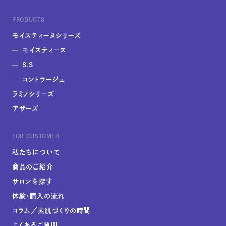
PRODUCTS
コントラージュ
OFFICIAL SNS
FOR BUSINESS
モイスティーヌシリーズ
Contrage
Instagram
取扱店募集
モイスティーヌ
究極のエイジレスを
アドバイザー専用ページ
S.S
コントラージュ
Lamino series
ラミノシリーズ
アザーズ
ラミノ
Lamino
FOR CUSTOMER
20代から始めるシンプルなスキンケア
私たちについて
商品のご紹介
Others
サロンを探す
その他
体験・購入の流れ
Others
コラム／素肌づくりの時間
ボディ&ヘアケア、UVケアまで
よくあるご質問