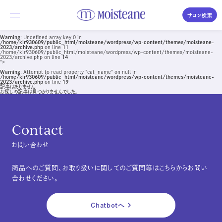
サロン検索
Warning
: Undefined array key 0 in
/home/kir930609/public_html/moisteane/wordpress/wp-content/themes/moisteane-
2023/archive.php
on line
11
/home/kir930609/public_html/moisteane/wordpress/wp-content/themes/moisteane-
私たちについて
2023/archive.php on line
14
">
Warning
: Attempt to read property "cat_name" on null in
/home/kir930609/public_html/moisteane/wordpress/wp-content/themes/moisteane-
商品のご紹介
2023/archive.php
on line
19
記事はありません
お探しの記事は見つかりませんでした。
体験・購入の流れ
Moisteane series
Contact
コラム／素肌づくりの時間
モイスティーヌ
Moisteane
お問い合わせ
よくあるご質問
自宅で、エステ並みの本格スキンケア
商品へのご質問、お取り扱いに関してのご質問等はこちらからお問い
合わせください。
サロンを探す
エス・エス
S.S
Chatbotへ
優しさを求めるデリケートな肌に