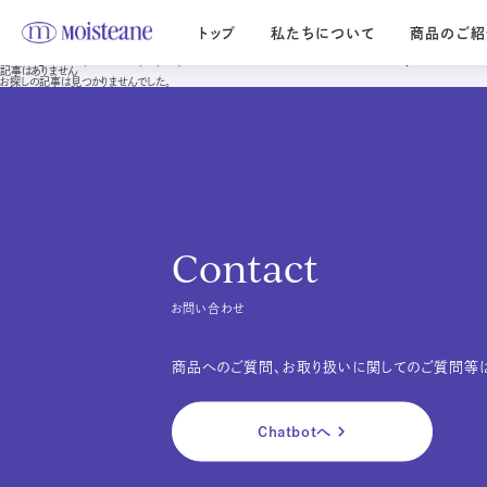
Warning
: Undefined array key 0 in
/home/kir930609/public_html/moisteane/wordpress/w
/home/kir930609/public_html/moisteane/wordpress/wp-content/themes/moisteane-2023
トップ
私たちについて
商品のご紹
">
Warning
: Attempt to read property "cat_name" on null in
/home/kir930609/public_html/m
記事はありません
お探しの記事は見つかりませんでした。
Moisteane series
モイスティーヌ
エス・エス
Moisteane
S.S
自宅で、エステ並みの
優しさを求める
本格スキンケア
デリケートな肌に
Contact
お問い合わせ
商品へのご質問、お取り扱いに関してのご質問等は
Chatbotへ