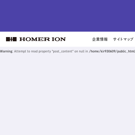
企業情報
サイトマップ
Warning
: Attempt to read property "post_content" on null in
/home/kir930609/public_html