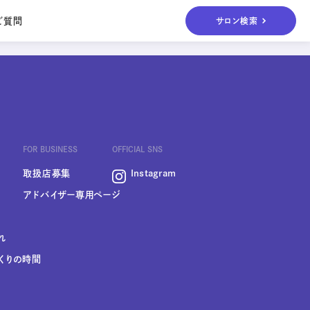
ご質問
サロン検索
es
Others
その他
Others
ボディ&ヘアケア、
ケア
UVケアまで
FOR BUSINESS
OFFICIAL SNS
取扱店募集
Instagram
アドバイザー専用ページ
れ
くりの時間