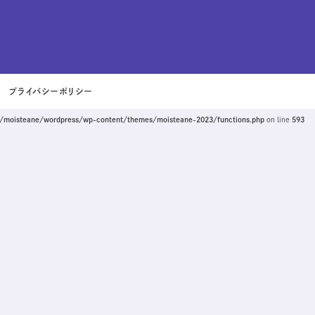
プライバシーポリシー
/moisteane/wordpress/wp-content/themes/moisteane-2023/functions.php
on line
593