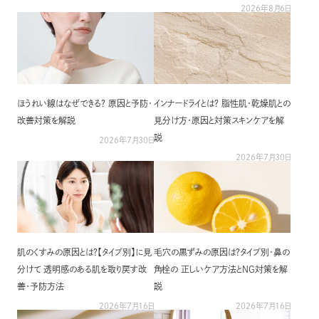
2026年8月6日
コントラージュ
OFFICIAL SNS
FOR BUSINESS
Contrage
Instagram
取扱店募集
究極のエイジレスを
アドバイザー専用ページ
ほうれい線はなぜできる？ 原因と予防・
インナードライとは？ 脂性肌・乾燥肌との
改善対策を解説
見分け方・原因と対策スキンケアを解
Lamino series
説
2026年7月30日
2026年7月30日
ラミノ
Lamino
20代から始めるシンプルなスキンケア
Others
肌のくすみの原因とは？【タイプ別】に見
毛穴の黒ずみの原因は？タイプ別・鼻の
分けて 透明感のある肌を取り戻す改
角栓の 正しいケア方法とNG対策を解
その他
Others
善・予防方法
説
2026年7月16日
2026年7月16日
ボディ&ヘアケア、UVケアまで