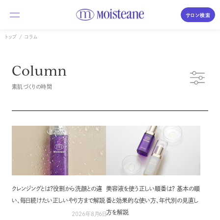
サロン検索
トップ
コラム
私たちについて
Column
商品のご紹介
素肌づくりの時間
体験・購入の流れ
Moisteane series
コラム／素肌づくりの時間
モイスティーヌ
Moisteane
よくあるご質問
自宅で、エステ並みの本格スキンケア
サロンを探す
エス・エス
クレンジングとは？役割から洗顔との違
美容液を使う正しい順番は？ 基本の順
S.S
い、毎日続けたい正しいやり方まで解説
番と効果的な使い方、年代別の見直し
方を解説
優しさを求めるデリケートな肌に
2026年8月6日